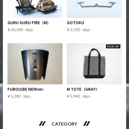
GURU GURU FIRE（M）
GOTOKU
26,180
2,530
PICK UP
FUBOU(M) NEWver.
M TOTE（GRAY）
5,280
5,940
CATEGORY