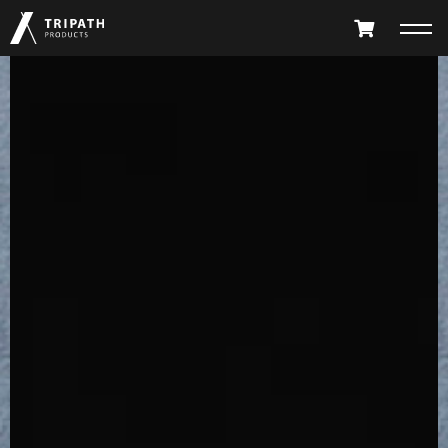
PRODUCTS
TAKIBI
GEAR HANGER
FURNITURE
ACCESSORY
LIMITED
ALL PRODUCTS
PARTS CATALOG
テツタナ
テツバッグ
テツカゴ
テツタナ
ABOUT
SHOP LIST
TETSU TANA
TETSU BAG
TETSU KAGO
TETSU TANA