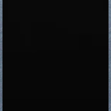
18,150
14,850
14,850
18,150
NEWS
FAQ
シンプル & スマート。
プラスティックにさようなら。
プラスティックにさようなら。
シンプル & スマート。
鉄加工技術が光る、デザイン。
箱ではない、鉄のバッグです。
箱ではない、鉄のカゴです。
鉄加工技術が光る、デザイン。
CONTACT
MY ACCOUNT
More details
More details
More details
More details