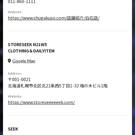
011-860-1111
Website :
https://www.shugakuso.com/店舗紹介/白石店/
STORESEEK N21W5
CLOTHING＆DAILYITEM
Google Map
Address :
001-0021
北海道札幌市北区北21条西5丁目1-32 梅の木ビル1階
Website :
https://www.storeseeeeeek.com/
SEEK