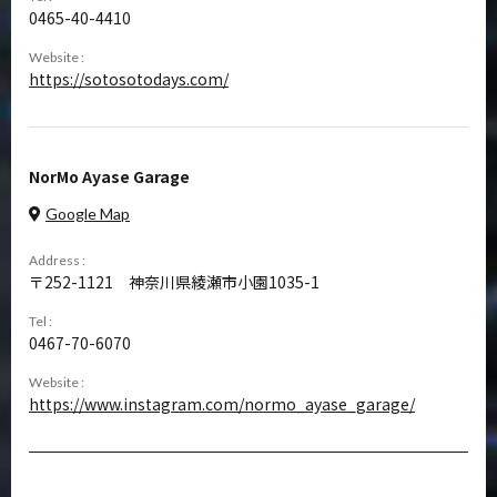
0465-40-4410
Website :
https://sotosotodays.com/
NorMo Ayase Garage
Google Map
Address :
252-1121
神奈川県綾瀬市小園1035-1
Tel :
0467-70-6070
Website :
https://www.instagram.com/normo_ayase_garage/