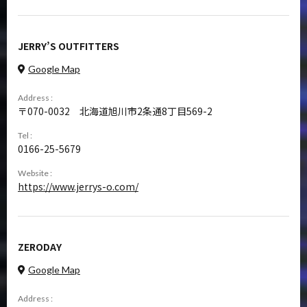
JERRY’S OUTFITTERS
Google Map
Address :
070-0032
北海道旭川市2条通8丁目569-2
Tel :
0166-25-5679
Website :
https://www.jerrys-o.com/
ZERODAY
Google Map
Address :