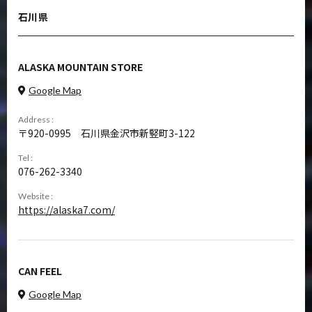
石川県
ALASKA MOUNTAIN STORE
Google Map
Address :
920-0995
石川県金沢市新竪町3-122
Tel :
076-262-3340
Website :
https://alaska7.com/
CAN FEEL
Google Map