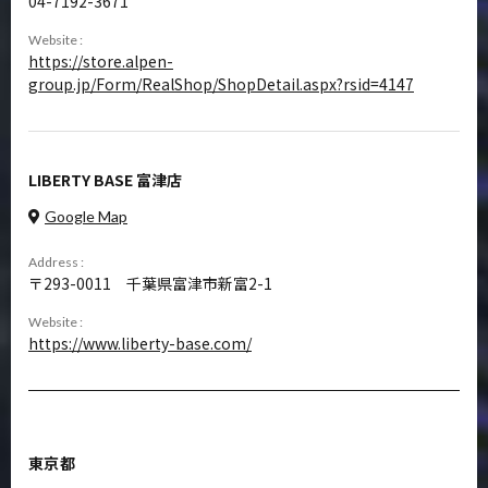
04-7192-3671
Website :
https://store.alpen-
group.jp/Form/RealShop/ShopDetail.aspx?rsid=4147
LIBERTY BASE 富津店
Google Map
Address :
293-0011
千葉県富津市新富2-1
Website :
https://www.liberty-base.com/
東京都