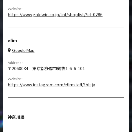
Website :
https://www.goldwin.co.jp/tnf/shoplist/?id=0286
efim
Google Map
Address :
2060034
東京都多摩市鶴牧1-6-6-101
Website :
https://www.instagram.com/efimstaff/?hl=ja
神奈川県