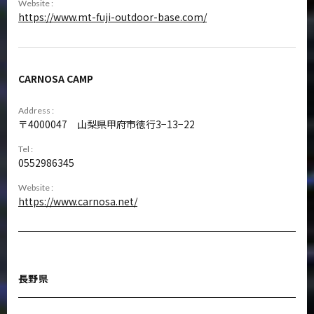
Website :
https://www.mt-fuji-outdoor-base.com/
CARNOSA CAMP
Address :
4000047
山梨県甲府市徳行3−13−22
Tel :
0552986345
Website :
https://www.carnosa.net/
長野県