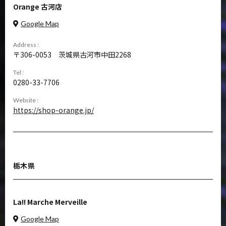
Orange 古河店
Google Map
Address :
306-0053
茨城県古河市中田2268
Tel :
0280-33-7706
Website :
https://shop-orange.jp/
栃木県
La!! Marche Merveille
Google Map