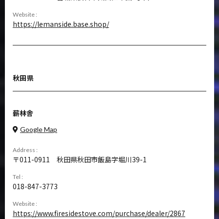
Website :
https://lemanside.base.shop/
秋田県
薪林舎
Google Map
Address :
011-0911
秋田県秋田市飯島字堀川39-1
Tel :
018-847-3773
Website :
https://www.firesidestove.com/purchase/dealer/2867