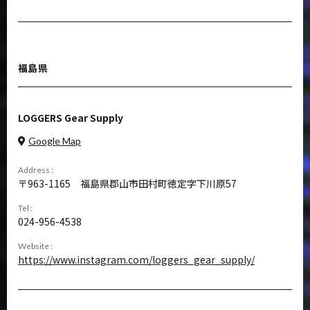
福島県
LOGGERS Gear Supply
Google Map
Address :
963-1165
福島県郡山市田村町徳定字下川原57
Tel :
024-956-4538
Website :
https://www.instagram.com/loggers_gear_supply/