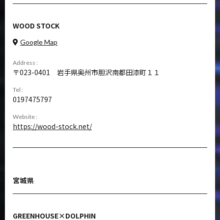
WOOD STOCK
Google Map
Address :
023-0401
岩手県奥州市胆沢南都田漆町１１
Tel :
0197475797
Website :
https://wood-stock.net/
宮城県
GREENHOUSE×DOLPHIN