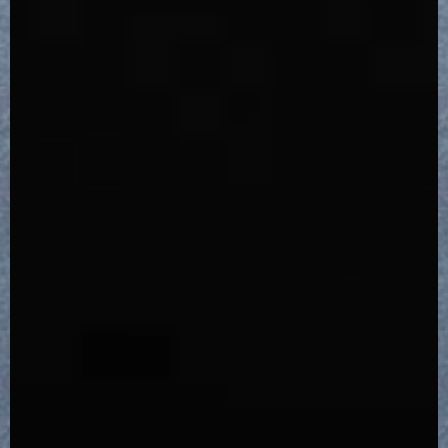
18,150
14,850
14,850
18,150
NEWS
FAQ
シンプル & スマート。
プラスティックにさようなら。
プラスティックにさようなら。
シンプル & スマート。
鉄加工技術が光る、デザイン。
箱ではない、鉄のバッグです。
箱ではない、鉄のカゴです。
鉄加工技術が光る、デザイン。
CONTACT
MY ACCOUNT
More details
More details
More details
More details