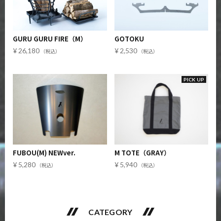
GURU GURU FIRE（M）
GOTOKU
26,180
2,530
PICK UP
FUBOU(M) NEWver.
M TOTE（GRAY）
5,280
5,940
CATEGORY