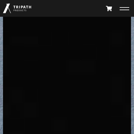
PRODUCTS
TAKIBI
GEAR HANGER
FURNITURE
ACCESSORY
LIMITED
ALL PRODUCTS
PARTS CATALOG
テツタナ
テツバッグ
テツカゴ
テツタナ
ABOUT
SHOP LIST
TETSU TANA
TETSU BAG
TETSU KAGO
TETSU TANA