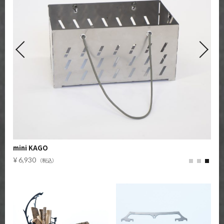
mini KAGO
mar
6,930
3,