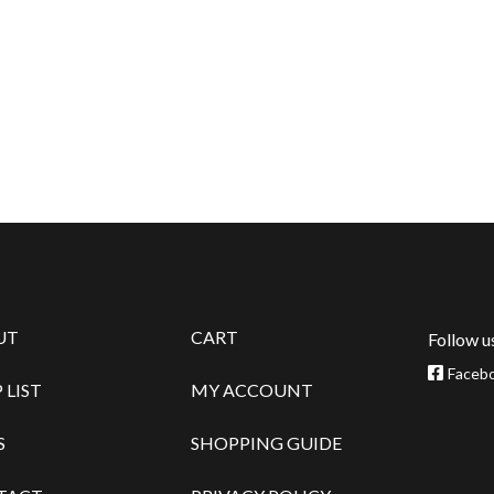
UT
CART
Follow u
Faceb
 LIST
MY ACCOUNT
S
SHOPPING GUIDE