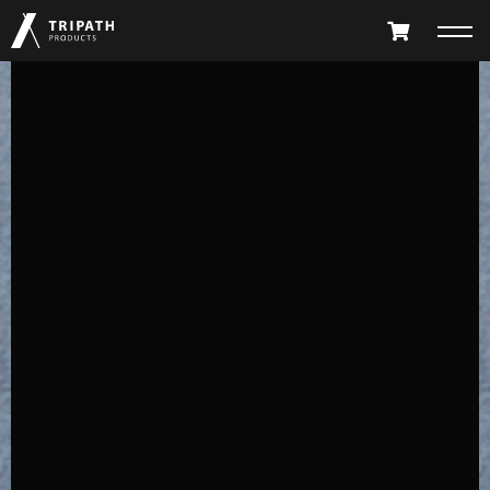
PRODUCTS
TAKIBI
GEAR HANGER
FURNITURE
ACCESSORY
LIMITED
ALL PRODUCTS
PARTS CATALOG
テツタナ
テツバッグ
テツカゴ
テツタナ
ABOUT
SHOP LIST
TETSU TANA
TETSU BAG
TETSU KAGO
TETSU TANA