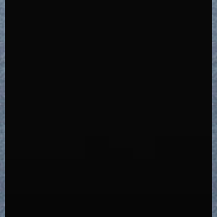
18,150
14,850
14,850
18,150
NEWS
FAQ
シンプル & スマート。
プラスティックにさようなら。
プラスティックにさようなら。
シンプル & スマート。
鉄加工技術が光る、デザイン。
箱ではない、鉄のバッグです。
箱ではない、鉄のカゴです。
鉄加工技術が光る、デザイン。
CONTACT
MY ACCOUNT
More details
More details
More details
More details