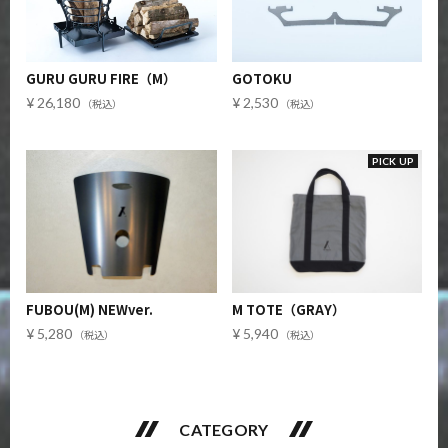
GURU GURU FIRE（M）
GOTOKU
26,180
2,530
PICK UP
FUBOU(M) NEWver.
M TOTE（GRAY）
5,280
5,940
CATEGORY