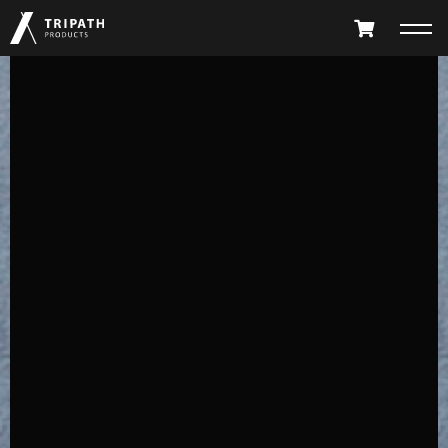
PRODUCTS
TAKIBI
GEAR HANGER
FURNITURE
ACCESSORY
LIMITED
ALL PRODUCTS
PARTS CATALOG
テツタナ
テツバッグ
テツカゴ
テツタナ
ABOUT
SHOP LIST
TETSU TANA
TETSU BAG
TETSU KAGO
TETSU TANA