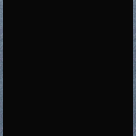
18,150
14,850
14,850
18,150
NEWS
FAQ
シンプル & スマート。
プラスティックにさようなら。
プラスティックにさようなら。
シンプル & スマート。
鉄加工技術が光る、デザイン。
箱ではない、鉄のバッグです。
箱ではない、鉄のカゴです。
鉄加工技術が光る、デザイン。
CONTACT
MY ACCOUNT
More details
More details
More details
More details