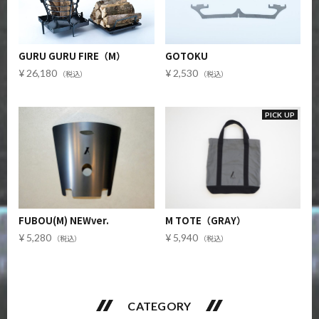
GURU GURU FIRE（M）
GOTOKU
26,180
2,530
PICK UP
FUBOU(M) NEWver.
M TOTE（GRAY）
5,280
5,940
CATEGORY