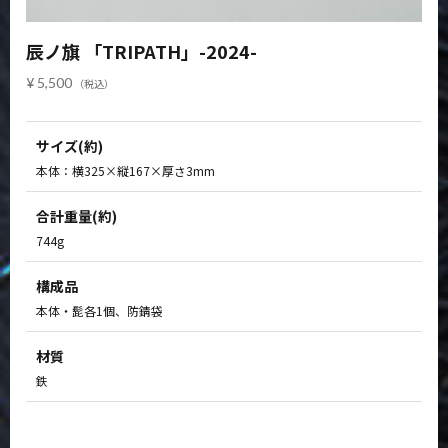
辰ノ旗 「TRIPATH」-2024-
5,500
サイズ(約)
本体：横325×縦167×厚さ3mm
合計重量(約)
744g
構成品
本体・髭各1個、防錆袋
材質
鉄