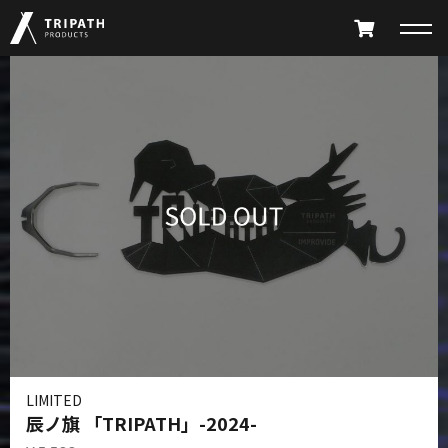
PRODUCTS
TAKIBI
GEAR HANGER
FURNITURE
ACCESSORY
LIMITED
ALL PRODUCTS
PARTS CATALOG
LIMITED
ABOUT
SHOP LIST
辰ノ旗 「TRIPATH」-2024-