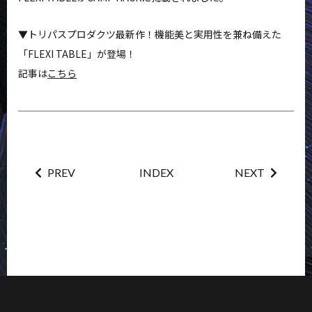
NEWS
FAQ
▼トリパスプロダクツ最新作！機能美と実用性を兼ね備えた
CONTACT
MY ACCOUNT
「FLEXI TABLE」が登場！
記事は
こちら
PREV
INDEX
NEXT