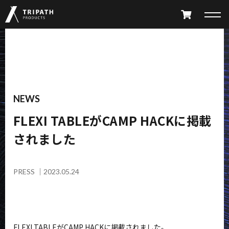
PRODUCTS
TAKIBI
GEAR HANGER
NEWS
FLEXI TABLEがCAMP HACKに掲載
FURNITURE
ACCESSORY
されました
LIMITED
ALL PRODUCTS
PARTS CATALOG
PRESS
｜
2023.05.24
ABOUT
SHOP LIST
FLEXI TABLEがCAMP HACKに掲載されました。