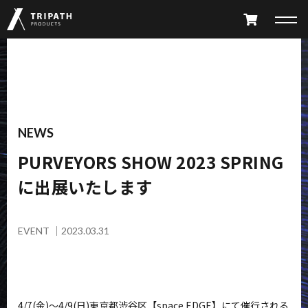
PRODUCTS
TAKIBI
GEAR HANGER
NEWS
PURVEYORS SHOW 2023 SPRING
FURNITURE
ACCESSORY
に出展いたします
LIMITED
ALL PRODUCTS
PARTS CATALOG
EVENT
｜
2023.03.31
ABOUT
SHOP LIST
4/7(金)～4/9(日)東京都渋谷区【space EDGE】にて催行される