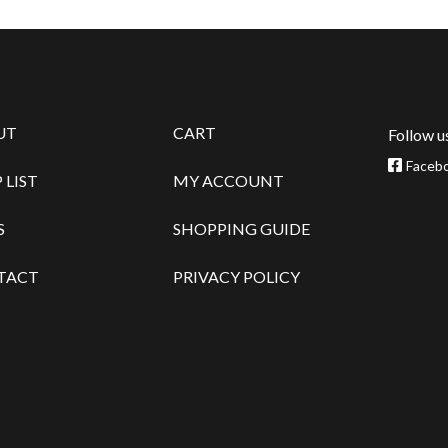
UT
CART
Follow u
Faceb
 LIST
MY ACCOUNT
S
SHOPPING GUIDE
TACT
PRIVACY POLICY