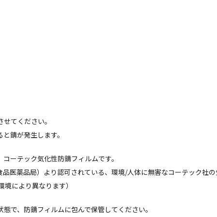
させてください。
ると錆が発生します。
、コーテック気化性防錆フィルムです。
カ食品医薬品局）より認可されている、環境/人体に無害なコーテック社
用環境により異なります）
状態で、防錆フィルムに包んで保管してください。