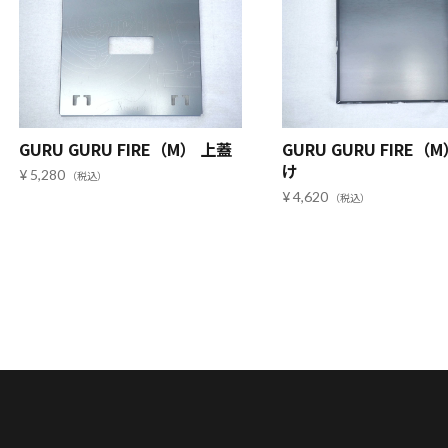
GURU GURU FIRE（M） 上蓋
GURU GURU FIRE（
け
5,280
4,620