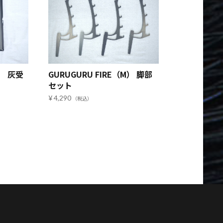
M） 灰受
GURUGURU FIRE（M） 脚部
セット
4,290