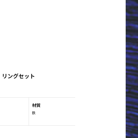
M） リングセット
材質
鉄