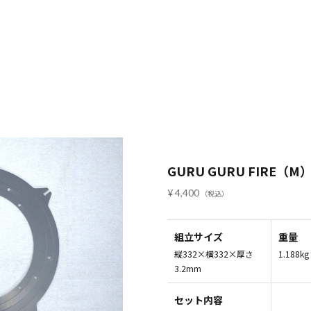
GURU GURU FIRE（
4,400
組立サイズ
重量
縦332×横332×厚さ
1.188kg
3.2mm
セット内容