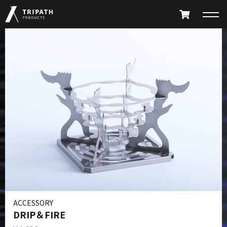
PRODUCTS
TAKIBI
GEAR HANGER
FURNITURE
ACCESSORY
LIMITED
ALL PRODUCTS
PARTS CATALOG
ACCESSORY
ABOUT
SHOP LIST
DRIP＆FIRE