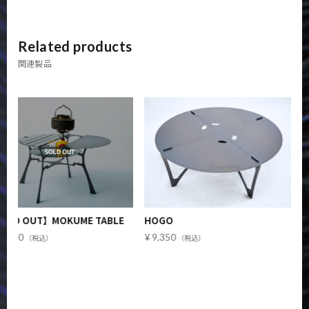
Related products
関連製品
OLD OUT】MOKUME TABLE
HOGO
6,180
9,350