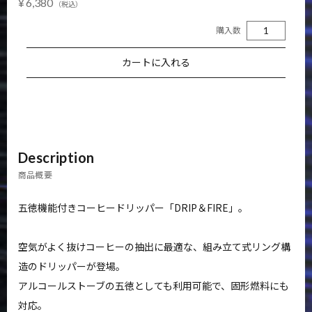
6,380
NEWS
FAQ
購入数
CONTACT
MY ACCOUNT
Description
商品概要
五徳機能付きコーヒードリッパー「DRIP＆FIRE」。
空気がよく抜けコーヒーの抽出に最適な、組み立て式リング構
造のドリッパーが登場。
アルコールストーブの五徳としても利用可能で、固形燃料にも
対応。