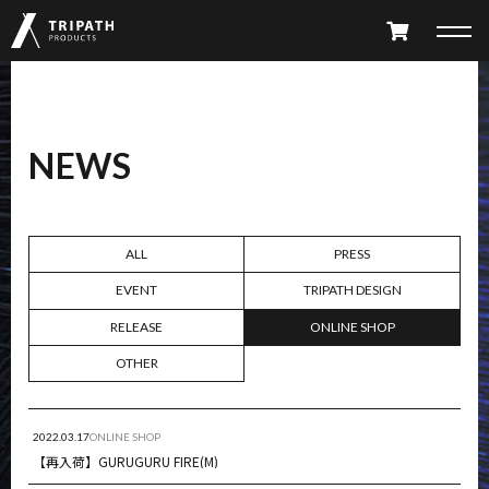
PRODUCTS
NEWS
TAKIBI
GEAR HANGER
FURNITURE
ACCESSORY
ALL
PRESS
EVENT
TRIPATH DESIGN
LIMITED
ALL PRODUCTS
RELEASE
ONLINE SHOP
PARTS CATALOG
OTHER
2022.03.17
ONLINE SHOP
ABOUT
SHOP LIST
【再入荷】GURUGURU FIRE(M)